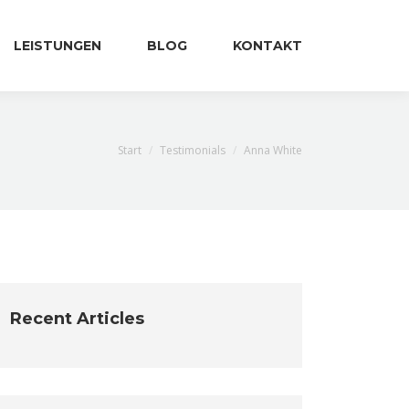
LEISTUNGEN
BLOG
KONTAKT
Sie befinden sich hier:
Start
Testimonials
Anna White
Recent Articles