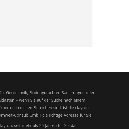
Ob, Geotechnik, Bodengutachten Sanierungen oder
Altlasten – wenn Sie auf der Suche nach einem
Experten in diesen Bereichen sind, ist die clayton
Umwelt-Consult GmbH die richtige Adresse für Sie!
clayton, seit mehr als 20 Jahren für Sie da!