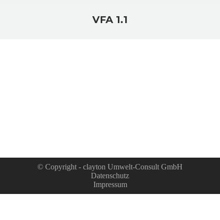
VFA 1.1
Sie befinden sich hier:
© Copyright - clayton Umwelt-Consult GmbH
Datenschutz
Impressum