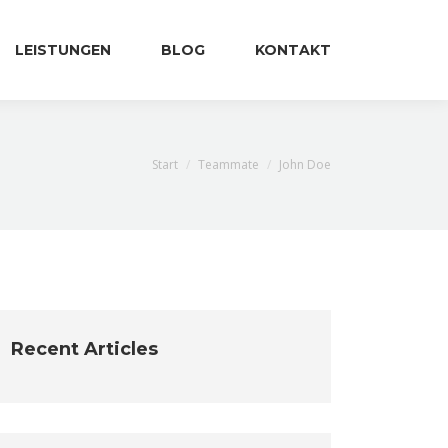
LEISTUNGEN
BLOG
KONTAKT
Sie befinden sich hier:
Start
Teammate
John Doe
Recent Articles